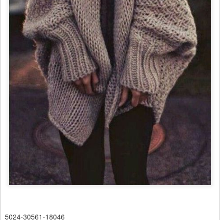
5024-30561-18046